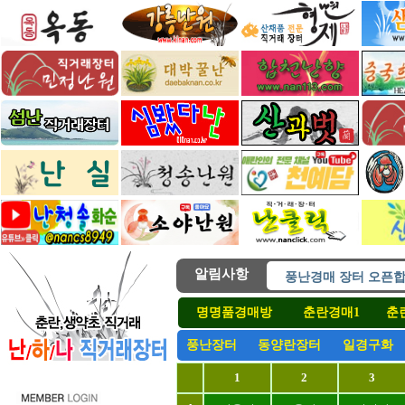
알림사항
풍난경매 장터 오픈합
난하나 직거래 장터 
명명품경매방
춘란경매1
춘
난하나직거래 모든장
난하나직거래 모든장
풍난장터
동양란장터
일경구화
( 후원 ) 난하나직거
1
2
3