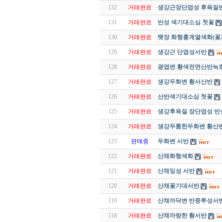
132
거래완료
생강근장단엽성 후육질
131
거래완료
반성 색기대소심 첫꽃
130
거래완료
뗏장 화형홍계열색화(꽃2
129
거래완료
생강근 단엽성서반
128
거래완료
광엽변 황색전면산반녹호
127
거래완료
생강두화변 황서산반
126
거래완료
산반색기대소심 첫꽃
125
거래완료
생강후육질 장단엽성 반
124
거래완료
생강두툼한두화변 황산
123
판매중
두화변 서반
122
거래완료
산채화형색화
121
거래완료
산채잎성 서반
120
거래완료
산채꽃기대서반
119
거래완료
산채까닥변 반중투성서
118
거래완료
산채까랑한 황서반