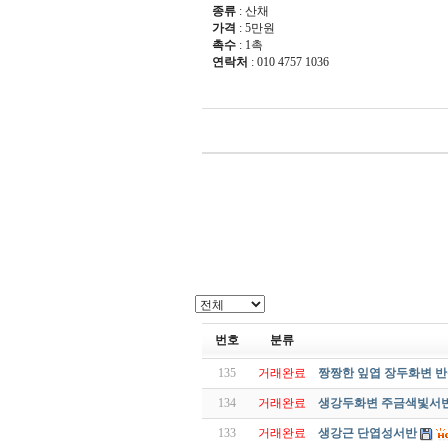
종류
: 산채
가격
: 5만원
촉수
: 1촉
연락처
: 010 4757 1036
번호
분류
135
거래완료
짱짱한 잎엽 장두화변 
134
거래완료
생강두화변 주금색빛서
133
거래완료
생강근 단엽성서반