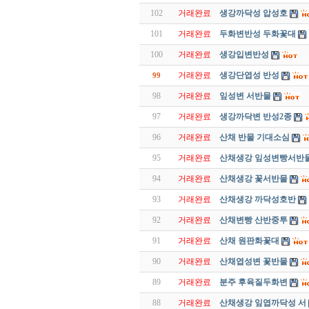
102
거래완료
생강까닥성 압성호
101
거래완료
두화변반성 두화꽃대
100
거래완료
생강입변반성
거래완료
생강단엽성 반성
99
98
거래완료
잎성변 서반물
97
거래완료
생강까닥변 반성2종
96
거래완료
산채 반물 기대소심
95
거래완료
산채생강 잎성변빵서반
94
거래완료
산채생강 꽃서반물
93
거래완료
산채생강 까닥성호반
92
거래완료
산채변빵 산반중투
91
거래완료
산채 원판화꽃대
90
거래완료
산채엽성변 꽃반물
89
거래완료
분주 후육질두화변
88
거래완료
산채생강 잎엽까닥성 서