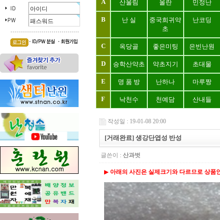
A
산울림
올란
민정난
B
난 실
중국희귀약
난코딩
초
C
옥당골
좋은미팅
은빈난원
D
승학산약초
약초지기
초대물
E
명 품 방
난하나
마루짱
F
낙천수
천예담
산내들
작성일 : 19-01-08 20:00
[거래완료] 생강단엽성 반성
글쓴이 :
산과벗
▶
아래의 사진은 실제크기와 다르므로 상품안