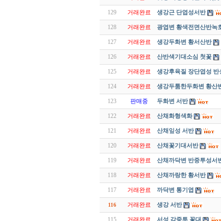
129
거래완료
생강근 단엽성서반
128
거래완료
광엽변 황색전면산반녹호
127
거래완료
생강두화변 황서산반
126
거래완료
산반색기대소심 첫꽃
125
거래완료
생강후육질 장단엽성 반
124
거래완료
생강두툼한두화변 황산
123
판매중
두화변 서반
122
거래완료
산채화형색화
121
거래완료
산채잎성 서반
120
거래완료
산채꽃기대서반
119
거래완료
산채까닥변 반중투성서
118
거래완료
산채까랑한 황서반
117
거래완료
까닥변 통기엽
거래완료
생강 서반
116
115
거래완료
서성 감중투 꽃대