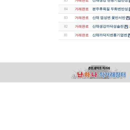
85
거래완료
산채생강 변빵기엽반성
84
거래완료
분주후육질 두화변반성
83
거래완료
산채 엽성변 꽃반서반
82
거래완료
산채생강까닥성솔란
81
거래완료
산채까닥지변통기엽변