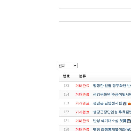
번호
분류
135
거래완료
짱짱한 잎엽 장두화변 
134
거래완료
생강두화변 주금색빛서
133
거래완료
생강근 단엽성서반
132
거래완료
생강근장단엽성 후육질
131
거래완료
반성 색기대소심 첫꽃
130
거래완료
뗏장 화형홍계열색화(꽃2