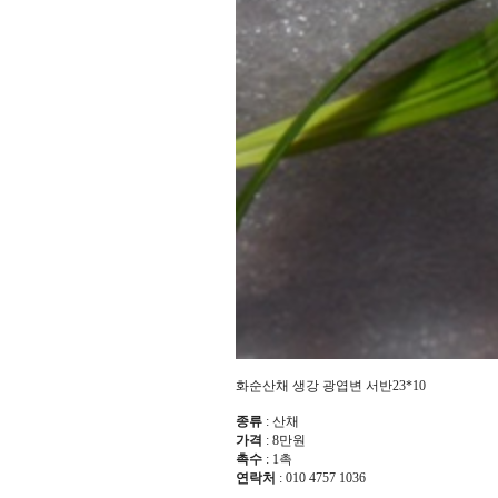
화순산채 생강 광엽변 서반23*10
종류
: 산채
가격
: 8만원
촉수
: 1촉
연락처
: 010 4757 1036