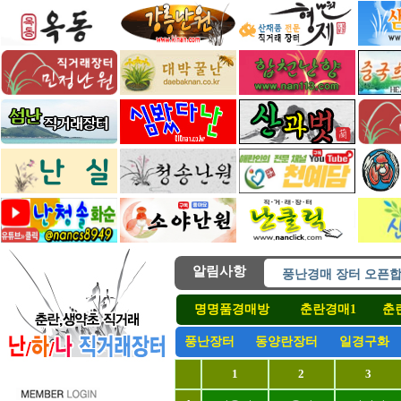
알림사항
풍난경매 장터 오픈합
난하나 직거래 장터 
명명품경매방
춘란경매1
춘
난하나직거래 모든장
난하나직거래 모든장
풍난장터
동양란장터
일경구화
( 후원 ) 난하나직거
1
2
3