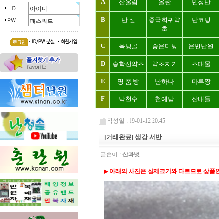
A
산울림
올란
민정난
B
난 실
중국희귀약
난코딩
초
C
옥당골
좋은미팅
은빈난원
D
승학산약초
약초지기
초대물
E
명 품 방
난하나
마루짱
F
낙천수
천예담
산내들
작성일 : 19-01-12 20:45
[거래완료] 생강 서반
글쓴이 :
산과벗
▶
아래의 사진은 실제크기와 다르므로 상품안