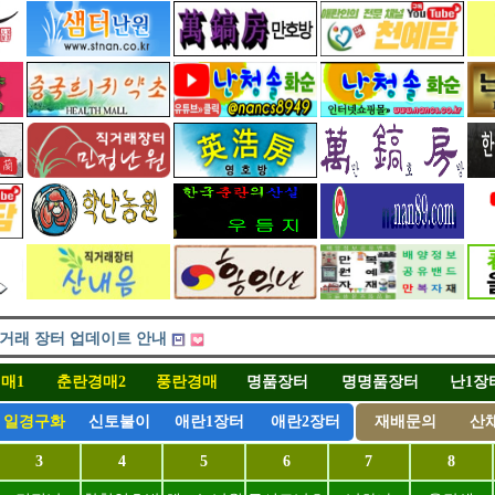
거래 장터 업데이트 안내
거래 모든장터 무료로 운영합니다.
거래 모든장터 무료로 운영합니다.
매1
춘란경매2
풍란경매
명품장터
명명품장터
난1장
) 난하나직거래
(4)
일경구화
신토불이
애란1장터
애란2장터
재배문의
산
장터 오픈합니다.
거래 장터 업데이트 안내
3
4
5
6
7
8