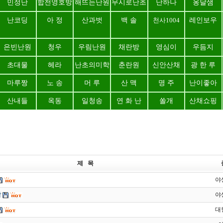
민정난
합천영호방
해뜨는난원
무시로난초
난하나
옹달샘
난코딩
아 정
산과벗
백 솔
천사1004
레인보우
은빈난원
청우
우림난원
채란방
영심이
우듬지
초대물
헤라
난초의미학
춘란원
신안산채
광 한 루
마루짱
노 송
머 루
산 맥
명 주
난이좋아
산내들
옥동
일청송
연 화 난
쏠개
산채쇼핑
제 목
야
삼
야
대