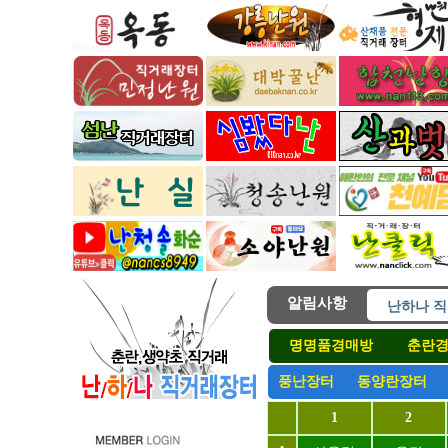
난하나 직
알림사항
난하나직
난하나직
명명품경매방
춘란경
( 후원 
풍난장터
동양란장터
풍난경매 
난하나 직
1
2