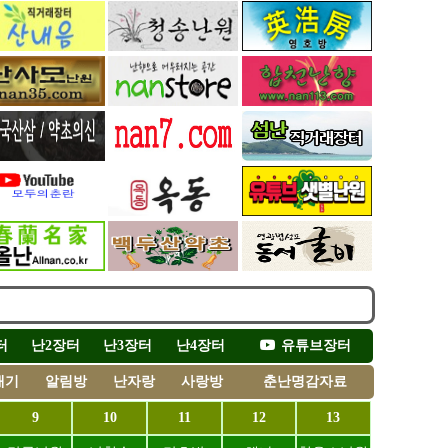
터
난2장터
난3장터
난4장터
유튜브장터
채기
알림방
난자랑
사랑방
춘난명감자료
9
10
11
12
13