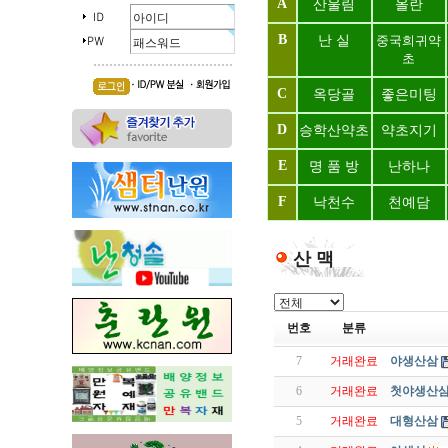
A
산울림
올란
B
난 실
중국희귀약
초
C
옥당골
좋은미팅
D
승학산약초
약초지기
E
명 품 방
난하나
F
낙천수
천예담
산 맥
번호
분류
7
거래완료
야생산삼
6
거래완료
첫야생산
5
거래완료
대형산삼