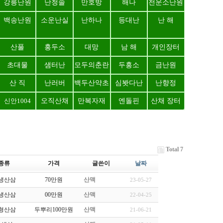
강릉난원
난청솔
만호방
해나
천운소난원
백송난원
소운난실
난하나
등대난
난 해
산풀
홍두소
대망
남 해
개인장터
초대물
샘터난
모두의춘란
두홍소
금난원
산 직
난러버
백두산약초
심봣다난
난향정
신안1004
오직산채
만복자재
엔돌핀
산채 장터
Total 7
종류
가격
글쓴이
날짜
생산삼
70만원
산맥
23-05-27
생산삼
00만원
산맥
22-04-25
형산삼
두뿌리100만원
산맥
21-06-21