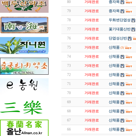
80
거래완료
종자목
79
거래완료
종자목
78
거래완료
두화변단엽성
77
거래완료
꽃기대품산반
76
거래완료
단엽성산반
75
거래완료
산채품
(3)
74
거래완료
산채품
73
거래완료
산채품
72
거래완료
산채품
71
거래완료
산채품
70
거래완료
산채품
69
거래완료
산채품
68
거래완료
산채품
67
거래완료
산채품
66
거래완료
산채품