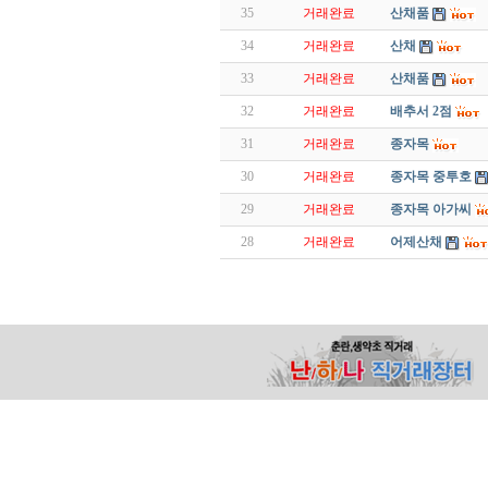
35
거래완료
산채품
34
거래완료
산채
33
거래완료
산채품
32
거래완료
배추서 2점
31
거래완료
종자목
30
거래완료
종자목 중투호
29
거래완료
종자목 아가씨
28
거래완료
어제산채