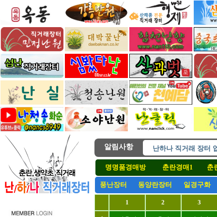
난하나 직거래 장터 
알림사항
난하나직거래 모든장
난하나직거래 모든장
명명품경매방
춘란경매1
춘
( 후원 ) 난하나직거
풍난경매 장터 오픈합
풍난장터
동양란장터
일경구화
난하나 직거래 장터 
1
2
3