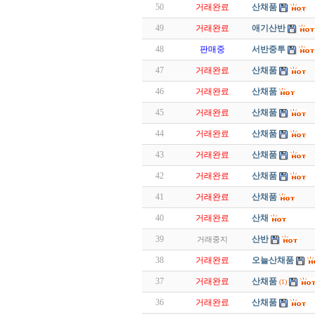
50
거래완료
산채품
49
거래완료
애기산반
48
판매중
서반중투
47
거래완료
산채품
46
거래완료
산채품
45
거래완료
산채품
44
거래완료
산채품
43
거래완료
산채품
42
거래완료
산채품
41
거래완료
산채품
40
거래완료
산채
39
산반
거래중지
38
거래완료
오늘산채품
37
거래완료
산채품
(1)
36
거래완료
산채품