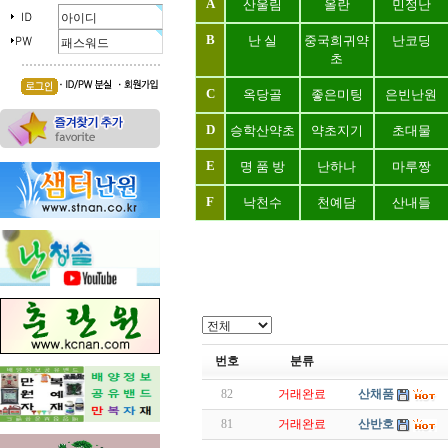
A
산울림
올란
민정난
B
난 실
중국희귀약
난코딩
초
C
옥당골
좋은미팅
은빈난원
D
승학산약초
약초지기
초대물
E
명 품 방
난하나
마루짱
F
낙천수
천예담
산내들
번호
분류
82
거래완료
산채품
81
거래완료
산반호